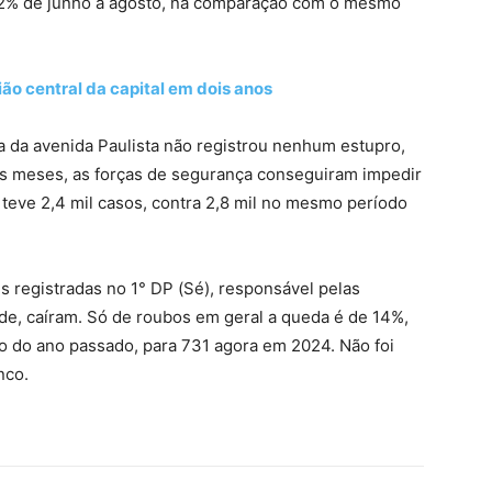
14,2% de junho a agosto, na comparação com o mesmo
o central da capital em dois anos
 da avenida Paulista não registrou nenhum estupro,
rês meses, as forças de segurança conseguiram impedir
 teve 2,4 mil casos, contra 2,8 mil no mesmo período
s registradas no 1° DP (Sé), responsável pelas
de, caíram. Só de roubos em geral a queda é de 14%,
o do ano passado, para 731 agora em 2024. Não foi
nco.