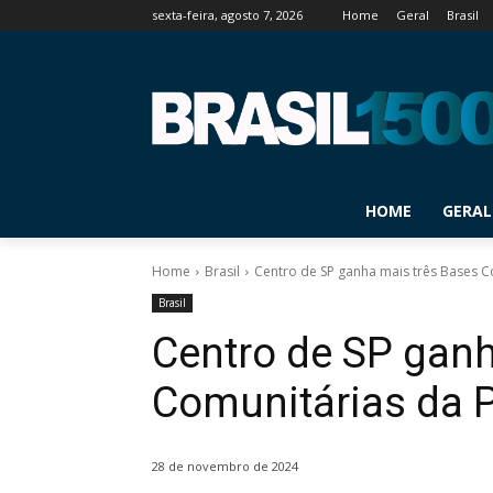
sexta-feira, agosto 7, 2026
Home
Geral
Brasil
HOME
GERAL
Home
Brasil
Centro de SP ganha mais três Bases 
Brasil
Centro de SP ganh
Comunitárias da
28 de novembro de 2024