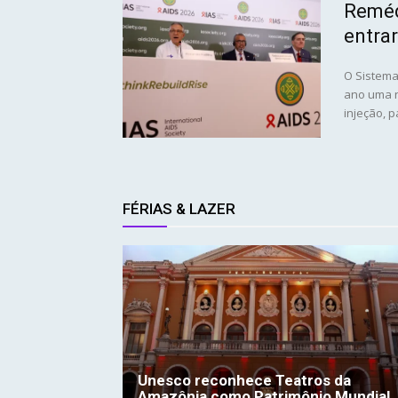
Reméd
entrar
O Sistema
ano uma n
injeção, pa
FÉRIAS & LAZER
Unesco reconhece Teatros da
Amazônia como Patrimônio Mundial