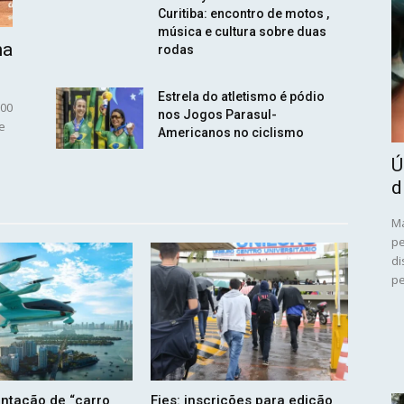
Curitiba: encontro de motos ,
música e cultura sobre duas
na
rodas
Estrela do atletismo é pódio
100
nos Jogos Parasul-
e
Americanos no ciclismo
Ú
d
Ma
pe
di
pe
ntação de “carro
Fies: inscrições para edição