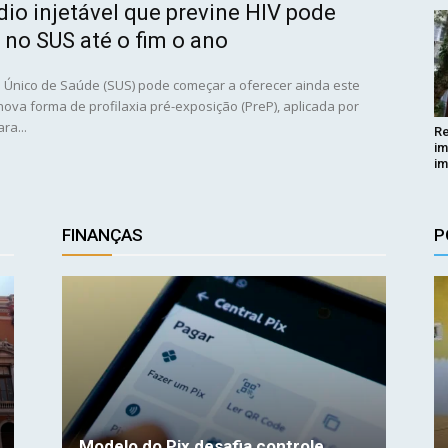
io injetável que previne HIV pode
 no SUS até o fim o ano
 Único de Saúde (SUS) pode começar a oferecer ainda este
ova forma de profilaxia pré-exposição (PreP), aplicada por
ra...
Re
im
im
FINANÇAS
P
Modelo do Pix desafia controle