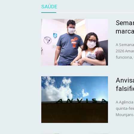
SAÚDE
Seman
marca
A Semana 
2026 Amam
funciona, 
Anvis
falsi
A Agência 
quinta-fe
Mounjaro. 