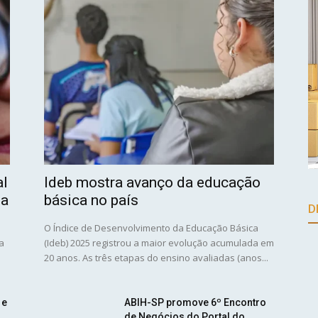
al
Ideb mostra avanço da educação
ia
básica no país
D
O Índice de Desenvolvimento da Educação Básica
 a
(Ideb) 2025 registrou a maior evolução acumulada em
20 anos. As três etapas do ensino avaliadas (anos...
 e
ABIH-SP promove 6º Encontro
de Negócios do Portal do