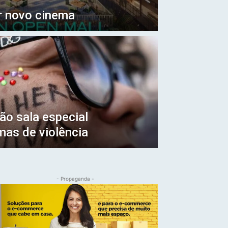
r novo cinema
rão sala especial
mas de violência
- Propaganda -