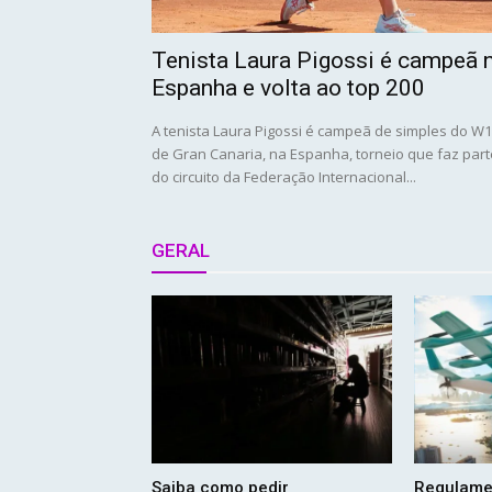
Tenista Laura Pigossi é campeã 
Espanha e volta ao top 200
A tenista Laura Pigossi é campeã de simples do W
de Gran Canaria, na Espanha, torneio que faz part
do circuito da Federação Internacional...
GERAL
Saiba como pedir
Regulame