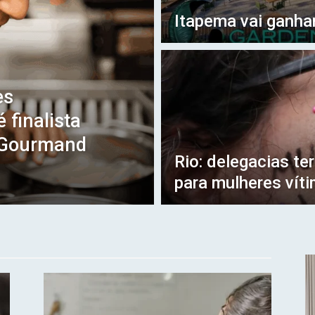
Itapema vai ganha
es
 finalista
 Gourmand
Rio: delegacias te
para mulheres víti