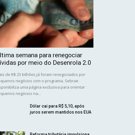
ltima semana para renegociar
ívidas por meio do Desenrola 2.0
is de R$ 25 bilhões já foram renegociados por
quenos negócios com o programa. Sebrae
sponibiliza uma página exclusiva para orientar
quenos negócios na...
Dólar cai para R$ 5,10, após
juros serem mantidos nos EUA
Reforma tributária impulsiona