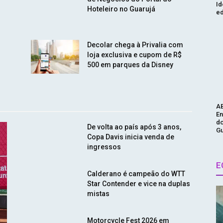
Id
Hoteleiro no Guarujá
ed
Decolar chega à Privalia com
loja exclusiva e cupom de R$
500 em parques da Disney
AB
En
do
De volta ao país após 3 anos,
Gu
Copa Davis inicia venda de
ingressos
E
Calderano é campeão do WTT
Star Contender e vice na duplas
mistas
Motorcycle Fest 2026 em