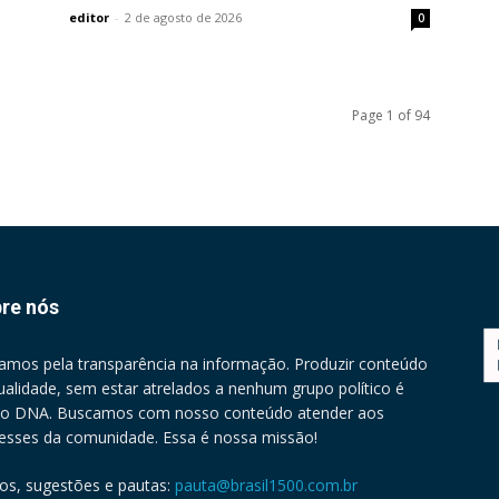
editor
-
2 de agosto de 2026
0
Page 1 of 94
re nós
amos pela transparência na informação. Produzir conteúdo
ualidade, sem estar atrelados a nenhum grupo político é
o DNA. Buscamos com nosso conteúdo atender aos
resses da comunidade. Essa é nossa missão!
gos, sugestões e pautas:
pauta@brasil1500.com.br