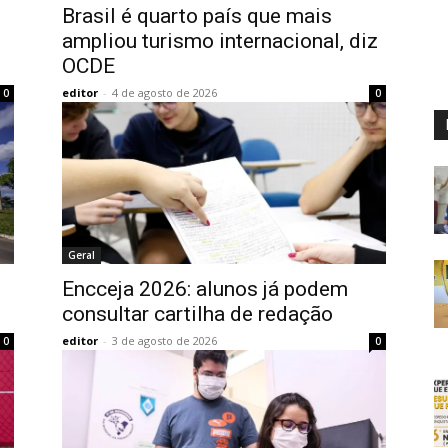
Brasil é quarto país que mais
ampliou turismo internacional, diz
OCDE
editor
-
4 de agosto de 2026
0
0
Geral
Encceja 2026: alunos já podem
consultar cartilha de redação
editor
-
3 de agosto de 2026
0
0