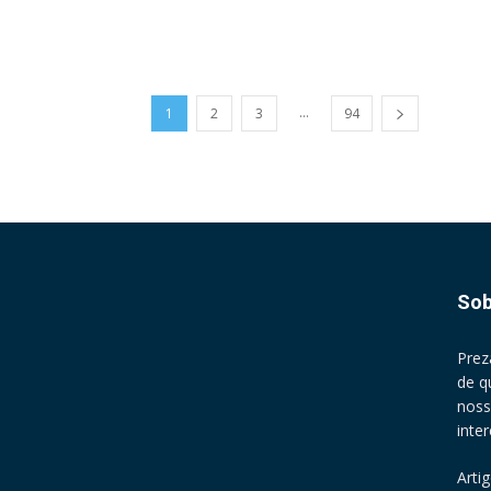
...
1
2
3
94
Sob
Prez
de q
noss
inte
Arti