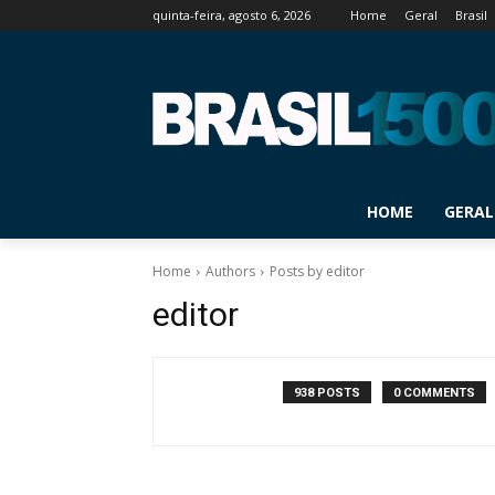
quinta-feira, agosto 6, 2026
Home
Geral
Brasil
HOME
GERAL
Home
Authors
Posts by editor
editor
938 POSTS
0 COMMENTS