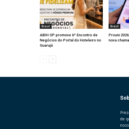
Brasil
Brasil
ABIH-SP promove 6º Encontro de
Prouni 2026
Negócios do Portal do Hoteleiro no
nova chama
Guarujá
Sob
Prez
de q
noss