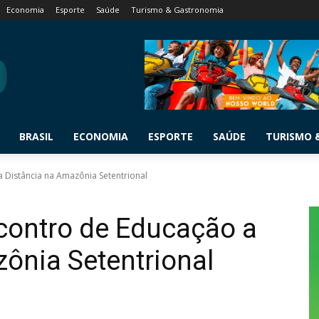
Economia
Esporte
Saúde
Turismo & Gastronomia
BRASIL
ECONOMIA
ESPORTE
SAÚDE
TURISMO 
 a Distância na Amazônia Setentrional
ncontro de Educação a
ônia Setentrional