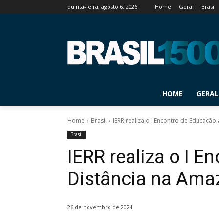
quinta-feira, agosto 6, 2026
Home
Geral
Brasil
HOME
GERAL
Home
Brasil
IERR realiza o I Encontro de Educação
Brasil
IERR realiza o I E
Distância na Amaz
26 de novembro de 2024