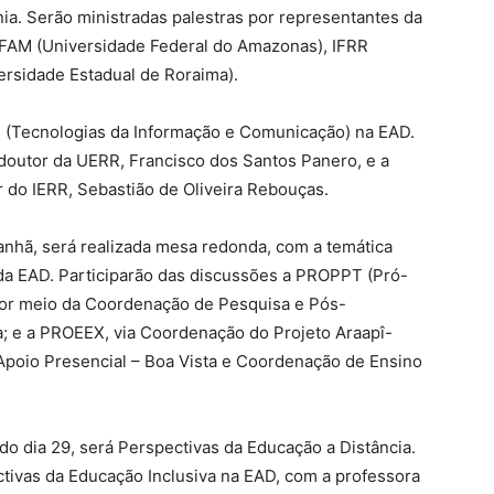
nia. Serão ministradas palestras por representantes da
UFAM (Universidade Federal do Amazonas), IFRR
ersidade Estadual de Roraima).
ICs (Tecnologias da Informação e Comunicação) na EAD.
doutor da UERR, Francisco dos Santos Panero, e a
r do IERR, Sebastião de Oliveira Rebouças.
anhã, será realizada mesa redonda, com a temática
 da EAD. Participarão das discussões a PROPPT (Pró-
por meio da Coordenação de Pesquisa e Pós-
; e a PROEEX, via Coordenação do Projeto Araapî-
Apoio Presencial – Boa Vista e Coordenação de Ensino
o dia 29, será Perspectivas da Educação a Distância.
ctivas da Educação Inclusiva na EAD, com a professora