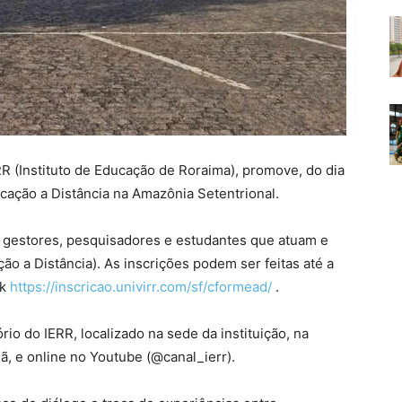
R (Instituto de Educação de Roraima), promove, do dia
ucação a Distância na Amazônia Setentrional.
, gestores, pesquisadores e estudantes que atuam e
o a Distância). As inscrições podem ser feitas até a
nk
https://inscricao.univirr.com/sf/cformead/
.
io do IERR, localizado na sede da instituição, na
, e online no Youtube (@canal_ierr).