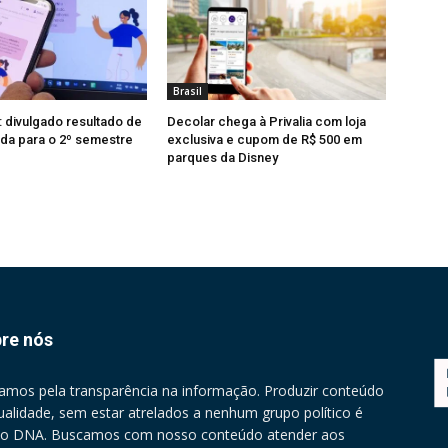
Brasil
: divulgado resultado de
Decolar chega à Privalia com loja
da para o 2º semestre
exclusiva e cupom de R$ 500 em
parques da Disney
re nós
amos pela transparência na informação. Produzir conteúdo
ualidade, sem estar atrelados a nenhum grupo político é
o DNA. Buscamos com nosso conteúdo atender aos