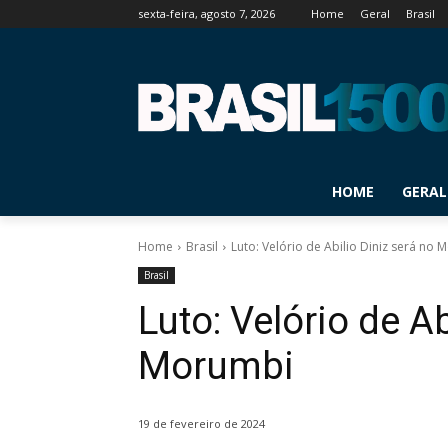
sexta-feira, agosto 7, 2026
Home
Geral
Brasil
HOME
GERAL
Home
Brasil
Luto: Velório de Abilio Diniz será no
Brasil
Luto: Velório de Ab
Morumbi
19 de fevereiro de 2024