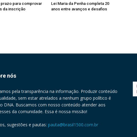
e prazo para comprovar
Lei Maria da Penha completa 20
 da inscrição
anos entre avanços e desafios
re nós
amos pela transparência na informação. Produzir conteúdo
ualidade, sem estar atrelados a nenhum grupo político é
o DNA. Buscamos com nosso conteúdo atender aos
resses da comunidade. Essa é nossa missão!
gos, sugestões e pautas:
pauta@brasil1500.com.br