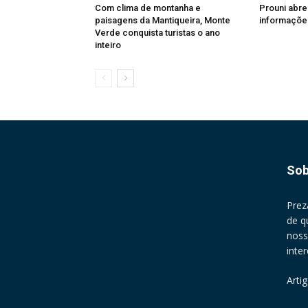
Com clima de montanha e
Prouni abr
paisagens da Mantiqueira, Monte
informações
Verde conquista turistas o ano
inteiro
Sob
Prez
de q
noss
inte
Arti