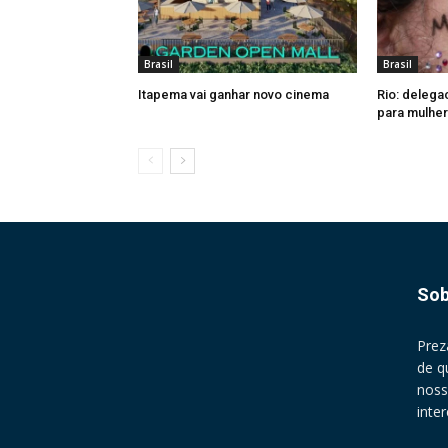
Brasil
Brasil
Itapema vai ganhar novo cinema
Rio: delega
para mulher
Sob
Prez
de q
noss
inte