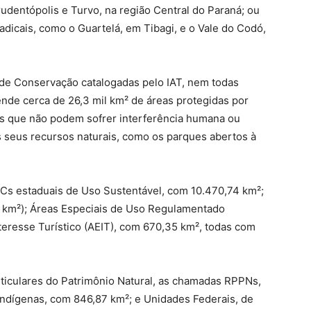
udentópolis e Turvo, na região Central do Paraná; ou
adicais, como o Guartelá, em Tibagi, e o Vale do Codó,
 de Conservação catalogadas pelo IAT, nem todas
nde cerca de 26,3 mil km² de áreas protegidas por
es que não podem sofrer interferência humana ou
 seus recursos naturais, como os parques abertos à
UCs estaduais de Uso Sustentável, com 10.470,74 km²;
4 km²); Áreas Especiais de Uso Regulamentado
nteresse Turístico (AEIT), com 670,35 km², todas com
ticulares do Patrimônio Natural, as chamadas RPPNs,
ndígenas, com 846,87 km²; e Unidades Federais, de