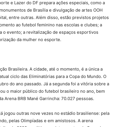
sporte e Lazer do DF prepara ações especiais, como a
e monumentos de Brasília e divulgação de artes OOH
tal, entre outras. Além disso, estão previstos projetos
fomento ao futebol feminino nas escolas e clubes; a
ra o evento; a revitalização de espaços esportivos
orização da mulher no esporte.
ção Brasileira. A cidade, até o momento, é a única a
atual ciclo das Eliminatórias para a Copa do Mundo. O
ubro do ano passado. Já a segunda foi a vitória sobre a
ou o maior público do futebol brasileiro no ano, bem
da Arena BRB Mané Garrincha: 70.027 pessoas.
já jogou outras nove vezes no estádio brasiliense: pela
do, pelas Olimpíadas e em amistosos. A arena