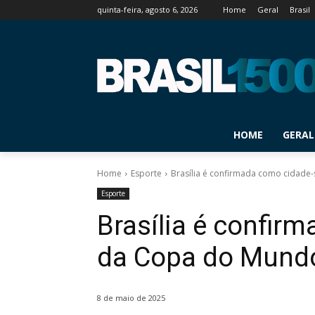
quinta-feira, agosto 6, 2026
Home
Geral
Brasil
HOME
GERAL
Home
Esporte
Brasília é confirmada como cidad
Esporte
Brasília é confir
da Copa do Mundo
8 de maio de 2025