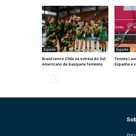
Esporte
Esporte
Brasil vence Chile na estreia do Sul-
Tenista Lau
Americano de basquete feminino
Espanha e v
Sob
Prez