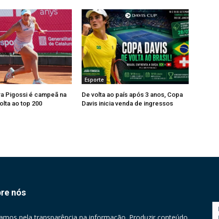
Esporte
ra Pigossi é campeã na
De volta ao país após 3 anos, Copa
olta ao top 200
Davis inicia venda de ingressos
re nós
amos pela transparência na informação. Produzir conteúdo