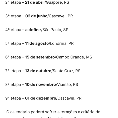
2ª etapa –
21 de abril
/Guaporé, RS
3ª etapa –
02 de junho
/Cascavel, PR
4ª etapa –
a definir
/São Paulo, SP
5ª etapa –
11 de agosto
/Londrina, PR
6ª etapa –
15 de setembro
/Campo Grande, MS
7ª etapa –
13 de outubro
/Santa Cruz, RS
8ª etapa –
10 de novembro
/Viamão, RS
9ª etapa –
01 de dezembro
/Cascavel, PR
O calendário poderá sofrer alterações a critério do