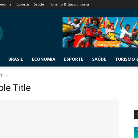
onomia
Esporte
Saúde
Turismo & Gastronomia
BRASIL
ECONOMIA
ESPORTE
SAÚDE
TURISMO 
Title
e Title