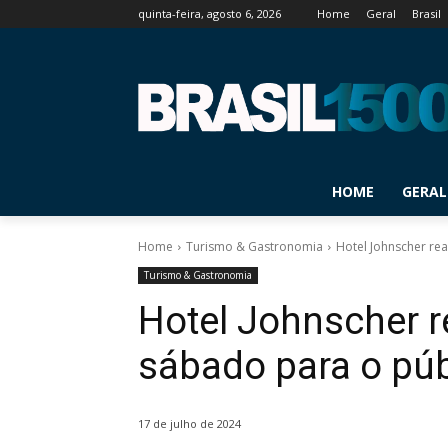
quinta-feira, agosto 6, 2026
Home
Geral
Brasil
HOME
GERAL
Home
Turismo & Gastronomia
Hotel Johnscher rea
Turismo & Gastronomia
Hotel Johnscher r
sábado para o públ
17 de julho de 2024